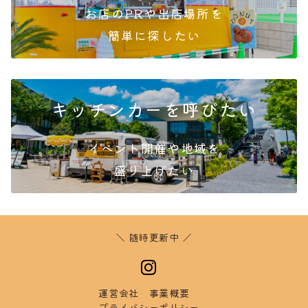
お店のPRや出店場所を
簡単
に探したい
キッチンカーを呼びたい
イベント開催や地域を
盛り
上げたい
＼ 随時更新中 ／
運営会社
事業概要
プラ
イバシーポリシー