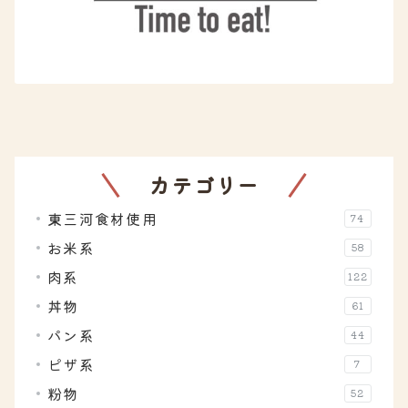
カテゴリー
東三河食材使用
74
お米系
58
肉系
122
丼物
61
パン系
44
ピザ系
7
粉物
52