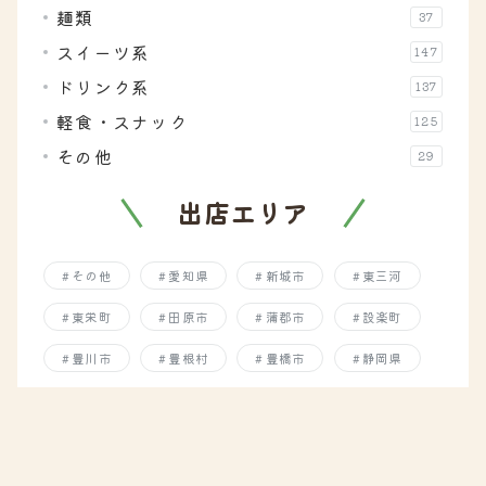
麺類
37
スイーツ系
147
ドリンク系
137
軽食・スナック
125
その他
29
出店エリア
その他
愛知県
新城市
東三河
東栄町
田原市
蒲郡市
設楽町
豊川市
豊根村
豊橋市
静岡県