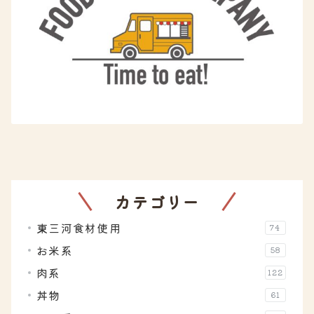
カテゴリー
東三河食材使用
74
お米系
58
肉系
122
丼物
61