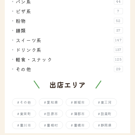
パン系
44
ピザ系
7
粉物
52
麺類
37
スイーツ系
147
ドリンク系
137
軽食・スナック
125
その他
29
出店エリア
その他
愛知県
新城市
東三河
東栄町
田原市
蒲郡市
設楽町
豊川市
豊根村
豊橋市
静岡県