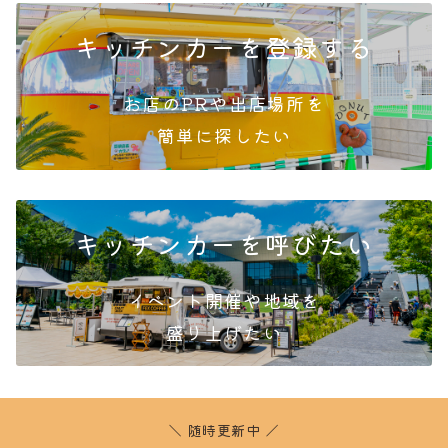
キッチンカーを登録する
お店のPRや出店場所を
簡単
に探したい
キッチンカーを呼びたい
イベント開催や地域を
盛り
上げたい
＼ 随時更新中 ／