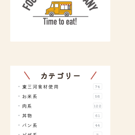
カテゴリー
東三河食材使用
74
お米系
58
肉系
122
丼物
61
パン系
44
ピザ系
7