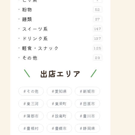
粉物
52
麺類
37
スイーツ系
147
ドリンク系
137
軽食・スナック
125
その他
29
出店エリア
その他
愛知県
新城市
東三河
東栄町
田原市
蒲郡市
設楽町
豊川市
豊根村
豊橋市
静岡県