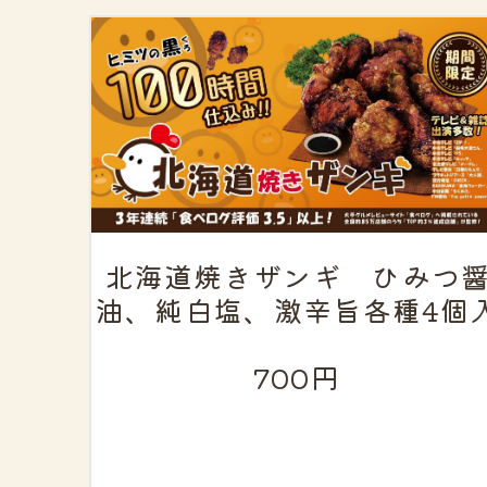
北海道焼きザンギ ひみつ
油、純白塩、激辛旨各種4個
700円