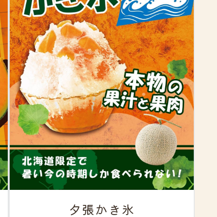
ス
夕張かき氷