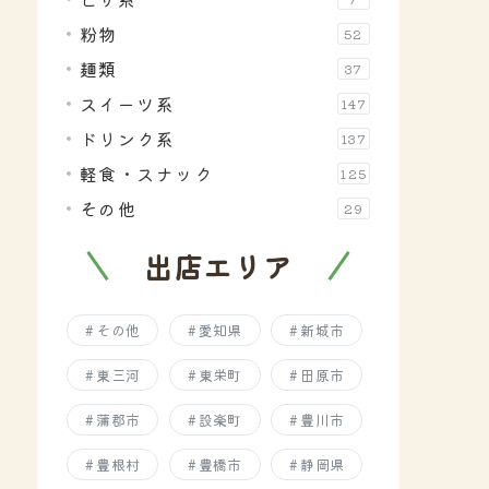
粉物
52
麺類
37
スイーツ系
147
ドリンク系
137
軽食・スナック
125
その他
29
出店エリア
その他
愛知県
新城市
東三河
東栄町
田原市
蒲郡市
設楽町
豊川市
豊根村
豊橋市
静岡県