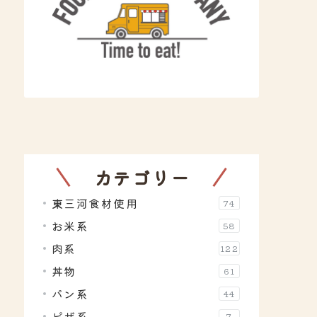
カテゴリー
東三河食材使用
74
お米系
58
肉系
122
丼物
61
パン系
44
ピザ系
7