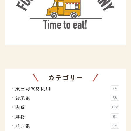
カテゴリー
東三河食材使用
74
お米系
58
肉系
122
丼物
61
パン系
44