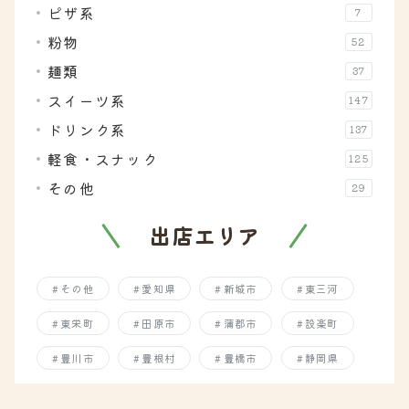
ピザ系
7
粉物
52
麺類
37
スイーツ系
147
ドリンク系
137
軽食・スナック
125
その他
29
出店エリア
その他
愛知県
新城市
東三河
東栄町
田原市
蒲郡市
設楽町
豊川市
豊根村
豊橋市
静岡県