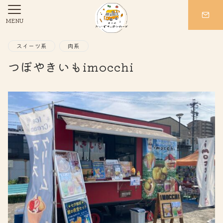
MENU
スイーツ系
肉系
つぼやきいもimocchi