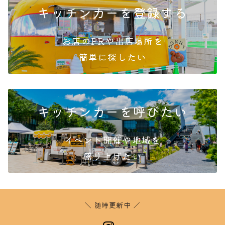
キッチンカーを登録する
お店のPRや出店場所を
簡単
に探したい
キッチンカーを呼びたい
イベント開催や地域を
盛り
上げたい
＼ 随時更新中 ／