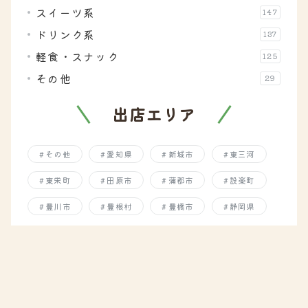
スイーツ系
147
ドリンク系
137
軽食・スナック
125
その他
29
出店エリア
その他
愛知県
新城市
東三河
東栄町
田原市
蒲郡市
設楽町
豊川市
豊根村
豊橋市
静岡県