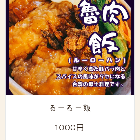
るーろー飯
1000円