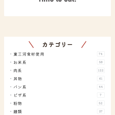
カテゴリー
東三河食材使用
74
お米系
58
肉系
122
丼物
61
パン系
44
ピザ系
7
粉物
52
麺類
37