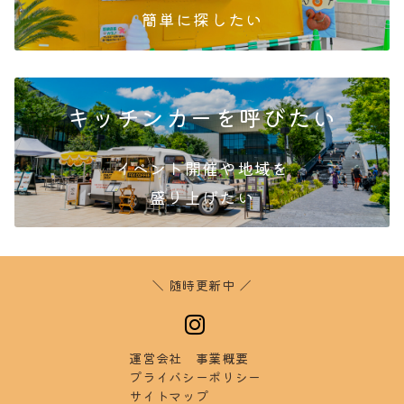
簡単
に探したい
キッチンカーを呼びたい
イベント開催や地域を
盛り
上げたい
＼ 随時更新中 ／
運営会社
事業概要
プラ
イバシーポリシー
サイ
トマップ