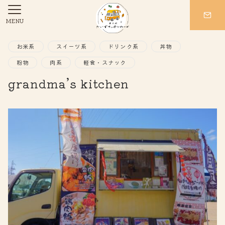
MENU
お米系
スイーツ系
ドリンク系
丼物
粉物
肉系
軽食・スナック
grandma’s kitchen