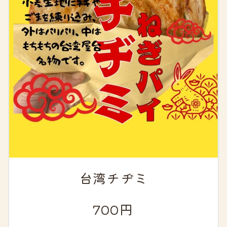
台湾チヂミ
700円