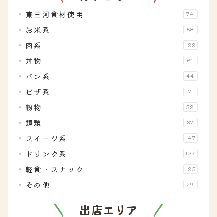
東三河食材使用
74
お米系
58
肉系
122
丼物
61
パン系
44
ピザ系
7
粉物
52
麺類
37
スイーツ系
147
ドリンク系
137
軽食・スナック
125
その他
29
出店エリア