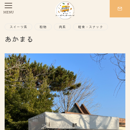
MENU
スイーツ系
粉物
肉系
軽食・スナック
あかまる