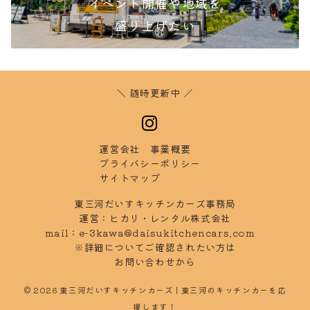
イベント開催や地域を
盛り
上げたい
＼ 随時更新中 ／
運営会社
事業概要
プラ
イバシーポリシー
サイ
トマップ
東三河だいすキッチンカーズ事務局
運営：ヒカリ・レンタル株式会社
mail：
e-3kawa@daisukitchencars.com
※詳細についてご確認されたい方は
お問
い合わせから
© 2026
東三河だいすキッチンカーズ | 東三河のキッチンカーを応
援します！