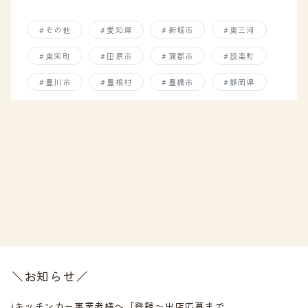
その他
愛知県
新城市
東三河
東栄町
田原市
蒲郡市
設楽町
豊川市
豊根村
豊橋市
静岡県
＼お知らせ／
ℹ️キッチンカー事業者様へ「登録～出店応募まで...