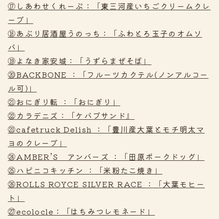
⑰しあわせくれーぷ：「東三河産いちごクリームクレ
ープ」
⑱あぶり居酒屋うのっち：「ふわとろ玉子のオムソ
バ」
⑲よなき家安城：「うずらまぜそば」
⑳BACKBONE ：「フルーツカクテル(ノンアルコー
ル可)」
㉑おにぎり転 ：「おにぎり」
㉒カラデニズ：「ケバブサンド』
㉓cafetruck Delish ：「豊川産大葉とモチ明太マ
ヨのクレープ」
㉔AMBER’S アンバーズ ：「田原ポークドッグ」
㉕ハピニコキッチン ：「米粉たこ焼き」
㉖ROLLS ROYCE SILVER RACE ：「大葉モヒー
ト」
㉗ecolocle：「はちみつレモネード」