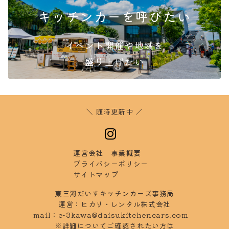
キッチンカーを呼びたい
イベント開催や地域を
盛り
上げたい
＼ 随時更新中 ／
運営会社
事業概要
プラ
イバシーポリシー
サイ
トマップ
東三河だいすキッチンカーズ事務局
運営：ヒカリ・レンタル株式会社
mail：
e-3kawa@daisukitchencars.com
※詳細についてご確認されたい方は