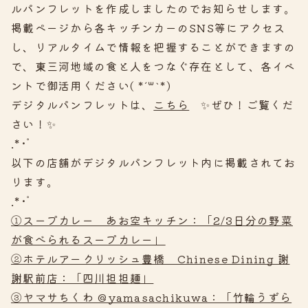
ルパンフレットを作成しましたのでお知らせします。
掲載ページから各キッチンカーのSNS等にアクセス
し、リアルタイムで情報を把握することができますの
で、東三河地域の食と人をつなぐ存在として、各イベ
ントで御活用ください( *´꒳`*)
デジタルパンフレットは、
こちら
✨ぜひ！ご覧くだ
さい！✨
.*･ﾟ
以下の店舗がデジタルパンフレット内に掲載されてお
ります。
.*･ﾟ
①スープカレー あお空キッチン：「2/3日分の野菜
が食べられるスープカレー」
②ホテルアークリッシュ豊橋 Chinese Dining 謝
謝駅前店：「四川担担麺」
③ヤマサちくわ @yamasachikuwa：「竹輪うずら