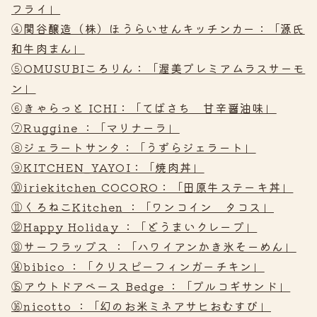
フライ」
④関谷醸造（株）ほうらいせんキッチンカー：「源氏
和牛肉まん」
⑤OMUSUBIころりん：「渥美プレミアムラスサーモ
ン」
⑥きゃらっと ICHI：「てばさち 甘辛醤油味」
⑦Ruggine ：「マリナーラ」
⑧ジェラートサンタ：「うずらジェラート」
⑨KITCHEN_YAYOI：「焼肉丼」
⑩iriekitchen COCORO：「田原牛ステーキ丼」
⑪くろねこKitchen ：「ワンコイン タコス」
⑫Happy Holiday ：「どうまいクレープ」
⑬サーフラップス ：「ハワイアンかき氷そーめん」
⑭bibico ：「クリスピーフィンガーチキン」
⑮アウトドアベース Bedge ：「プルコギサンド」
⑯nicotto ：「幻のお米ミネアサヒおむすび」